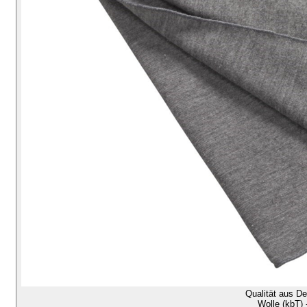
Qualität aus D
Wolle (kbT) 