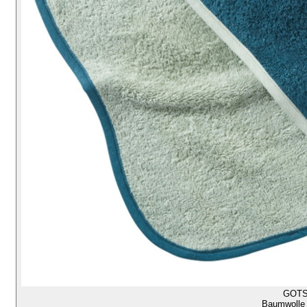
GOT
Baumwolle 