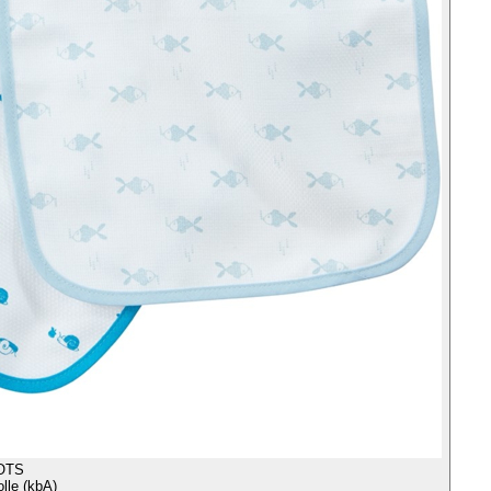
OTS
le (kbA)