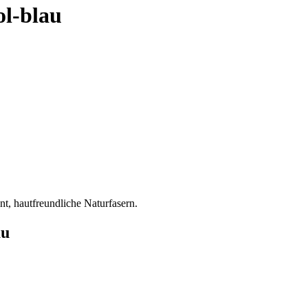
ol-blau
t, hautfreundliche Naturfasern.
au