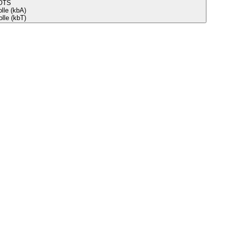
OTS
le (kbA)
lle (kbT)