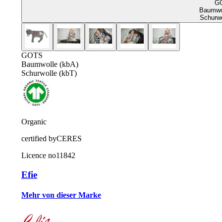
G
Baumwol
Schurwo
GOTS
Baumwolle (kbA)
Schurwolle (kbT)
Organic
certified by
CERES
Licence no
11842
Efie
Mehr von dieser Marke