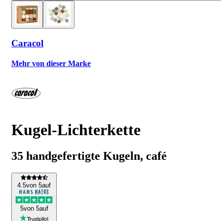
Caracol
Mehr von dieser Marke
Kugel-Lichterkette
35 handgefertigte Kugeln, café
4
.5
von 5
auf
5
von 5
auf