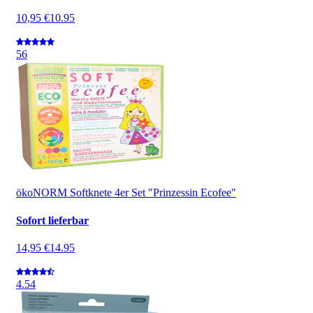
10,95 €
10.95
5
6
ökoNORM Softknete 4er Set "Prinzessin Ecofee"
Sofort lieferbar
14,95 €
14.95
4.5
4