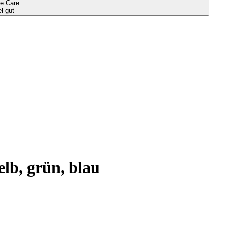
e Care
el gut
elb, grün, blau