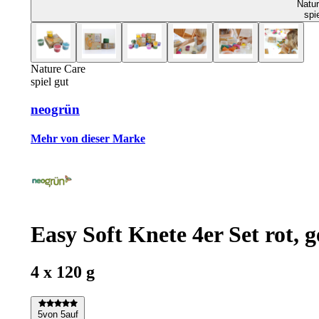
Natur
spi
Nature Care
spiel gut
neogrün
Mehr von dieser Marke
Easy Soft Knete 4er Set rot, g
4 x 120 g
5
von 5
auf