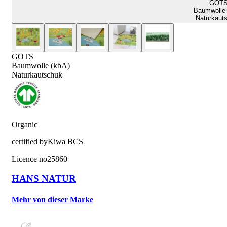
GOT
Baumwolle 
Naturkaut
GOTS
Baumwolle (kbA)
Naturkautschuk
Organic
certified by
Kiwa BCS
Licence no
25860
HANS NATUR
Mehr von dieser Marke