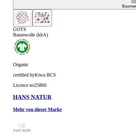
G
Baumwol
GOTS
Baumwolle (kbA)
Organic
certified by
Kiwa BCS
Licence no
25860
HANS NATUR
Mehr von dieser Marke