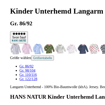
Kinder Unterhemd Langarm 
Gr. 86/92
5
von 5
auf
Größe wählen
Größentabelle
Gr. 86/92
Gr. 98/104
Gr. 110/116
Gr. 122/128
Langarm Unterhemd - 100% Bio-Baumwolle (kbA). Jersey. Beque
HANS NATUR Kinder Unterhemd Lang