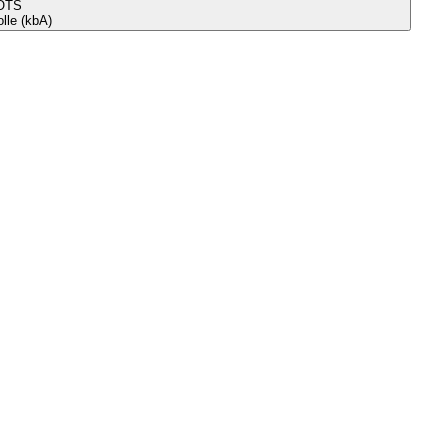
OTS
le (kbA)