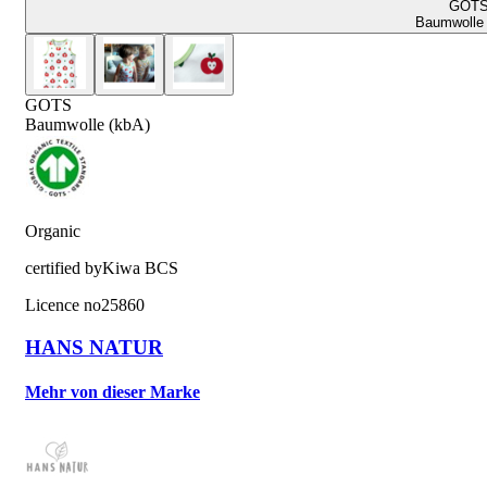
GOT
Baumwolle 
GOTS
Baumwolle (kbA)
Organic
certified by
Kiwa BCS
Licence no
25860
HANS NATUR
Mehr von dieser Marke