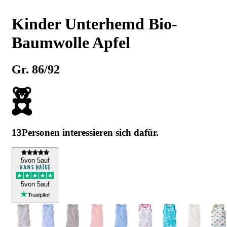
Kinder Unterhemd Bio-
Baumwolle Apfel
Gr. 86/92
13
Personen interessieren sich dafür.
5
von 5
auf
5
von 5
auf