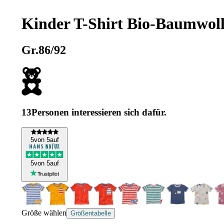
Kinder T-Shirt Bio-Baumwoll
Gr.86/92
13
Personen interessieren sich dafür.
5
von 5
auf
5
von 5
auf
Größe wählen
Größentabelle