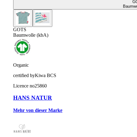
G
Baumwol
GOTS
Baumwolle (kbA)
Organic
certified by
Kiwa BCS
Licence no
25860
HANS NATUR
Mehr von dieser Marke