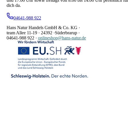
und 17:00 Uhr sowie freitags von 8:00 bis 14:00 Uhr persönlich fü
dich da.
04641-988 922
Hans Natur Handels GmbH & Co. KG ·
team Allee 11-19 ·
24392 ·
Süderbrarup ·
04641-988 922
·
onlineshop@hans-natur.de