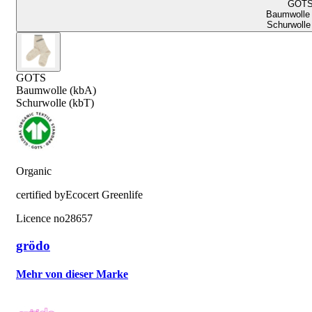
GOT
Baumwolle 
Schurwolle
GOTS
Baumwolle (kbA)
Schurwolle (kbT)
Organic
certified by
Ecocert Greenlife
Licence no
28657
grödo
Mehr von dieser Marke