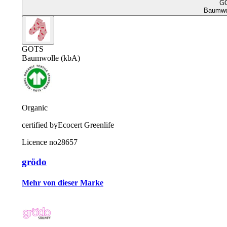
G
Baumwol
GOTS
Baumwolle (kbA)
Organic
certified by
Ecocert Greenlife
Licence no
28657
grödo
Mehr von dieser Marke