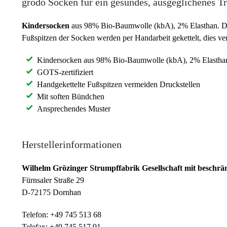
grödo Socken für ein gesundes, ausgeglichenes T
Kindersocken
aus 98% Bio-Baumwolle (kbA), 2% Elasthan. Der
Fußspitzen der Socken werden per Handarbeit gekettelt, dies v
Kindersocken aus 98% Bio-Baumwolle (kbA), 2% Elastha
GOTS-zertifiziert
Handgekettelte Fußspitzen vermeiden Druckstellen
Mit soften Bündchen
Ansprechendes Muster
Herstellerinformationen
Wilhelm Grözinger Strumpffabrik Gesellschaft mit beschrä
Fürnsaler Straße 29
D-72175 Dornhan
Telefon: +49 745 513 68
Telefax: +49 745 517 91