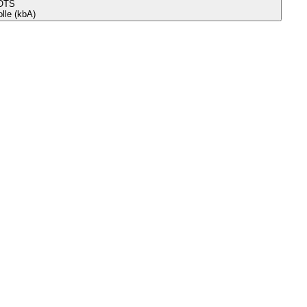
OTS
le (kbA)