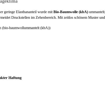
rageklima
 geringe Elasthananteil wurde mit
Bio-Baumwolle (kbA)
ummantelt,
ermeidet Druckstellen im Zehenbereich. Mit zeitlos schönem Muster un
n (bio-baumwollummantelt (kbA))
nkter Haftung