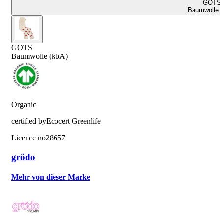
GOT
Baumwolle 
GOTS
Baumwolle (kbA)
Organic
certified by
Ecocert Greenlife
Licence no
28657
grödo
Mehr von dieser Marke