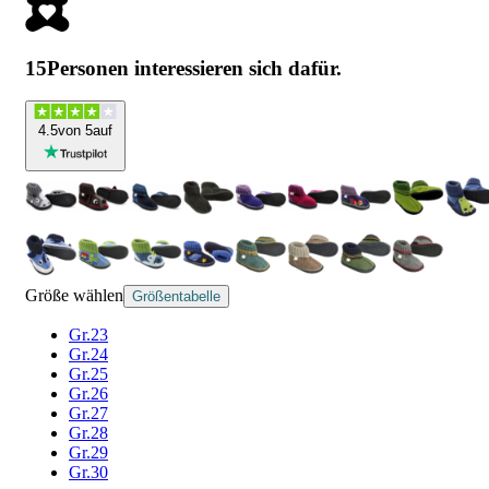
15
Personen interessieren sich dafür.
4
.5
von 5
auf
Größe wählen
Größentabelle
Gr.23
Gr.24
Gr.25
Gr.26
Gr.27
Gr.28
Gr.29
Gr.30