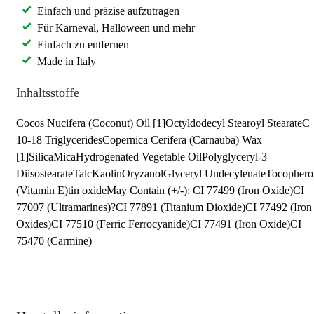
Einfach und präzise aufzutragen
Für Karneval, Halloween und mehr
Einfach zu entfernen
Made in Italy
Inhaltsstoffe
Cocos Nucifera (Coconut) Oil [1]Octyldodecyl Stearoyl StearateC
10-18 TriglyceridesCopernica Cerifera (Carnauba) Wax
[1]SilicaMicaHydrogenated Vegetable OilPolyglyceryl-3
DiisostearateTalcKaolinOryzanolGlyceryl UndecylenateTocophero
(Vitamin E)tin oxideMay Contain (+/-): CI 77499 (Iron Oxide)CI
77007 (Ultramarines)?CI 77891 (Titanium Dioxide)CI 77492 (Iron
Oxides)CI 77510 (Ferric Ferrocyanide)CI 77491 (Iron Oxide)CI
75470 (Carmine)