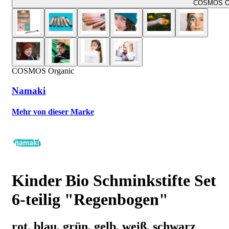
COSMOS Or
COSMOS Organic
Namaki
Mehr von dieser Marke
Kinder Bio Schminkstifte Set
6-teilig "Regenbogen"
rot, blau, grün, gelb, weiß, schwarz