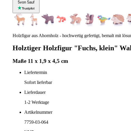
5
von 5
auf
Holzfigur aus Ahornholz - hochwertig gefertigt, bemalt mit lösun
Holztiger Holzfigur "Fuchs, klein" Wa
Maße 11 x 1,9 x 4,5 cm
Liefertermin
Sofort lieferbar
Lieferdauer
1-2
Werktage
Artikelnummer
7759-03-064