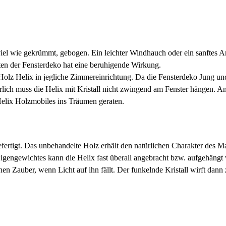
iel wie gekrümmt, gebogen. Ein leichter Windhauch oder ein sanftes 
ten der Fensterdeko hat eine beruhigende Wirkung.
lz Helix in jegliche Zimmereinrichtung. Da die Fensterdeko Jung und Al
rlich muss die Helix mit Kristall nicht zwingend am Fenster hängen.
lix Holzmobiles ins Träumen geraten.
ertigt. Das unbehandelte Holz erhält den natürlichen Charakter des Ma
Eigengewichtes kann die Helix fast überall angebracht bzw. aufgehängt
 seinen Zauber, wenn Licht auf ihn fällt. Der funkelnde Kristall wirft 