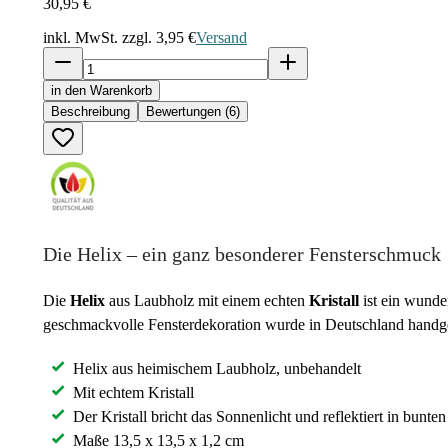
30,95 €
inkl. MwSt. zzgl.
3,95 €
Versand
in den Warenkorb
Beschreibung
Bewertungen (6)
Die Helix – ein ganz besonderer Fensterschmuck
Die
Helix
aus Laubholz mit einem echten
Kristall
ist ein wund
geschmackvolle Fensterdekoration wurde in Deutschland handgefer
Helix aus heimischem Laubholz, unbehandelt
Mit echtem Kristall
Der Kristall bricht das Sonnenlicht und reflektiert in bun
Maße 13,5 x 13,5 x 1,2 cm