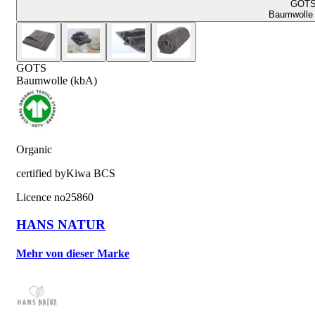
GOT
Baumwolle 
GOTS
Baumwolle (kbA)
Organic
certified by
Kiwa BCS
Licence no
25860
HANS NATUR
Mehr von dieser Marke