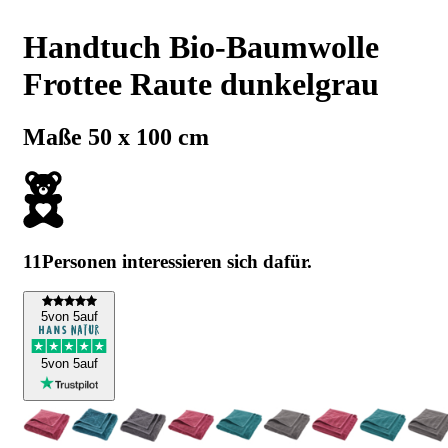
Handtuch Bio-Baumwolle
Frottee Raute dunkelgrau
Maße 50 x 100 cm
11
Personen interessieren sich dafür.
5
von 5
auf
5
von 5
auf