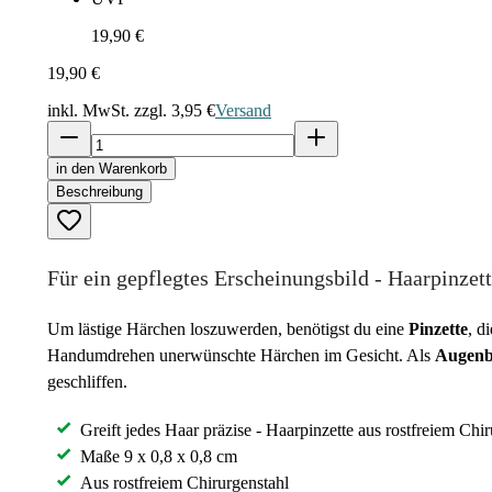
19,90 €
19,90 €
inkl. MwSt. zzgl.
3,95 €
Versand
in den Warenkorb
Beschreibung
Für ein gepflegtes Erscheinungsbild - Haarpinzet
Um lästige Härchen loszuwerden, benötigst du eine
Pinzette
, d
Handumdrehen unerwünschte Härchen im Gesicht. Als
Augenb
geschliffen.
Greift jedes Haar präzise - Haarpinzette aus rostfreiem C
Maße 9 x 0,8 x 0,8 cm
Aus rostfreiem Chirurgenstahl