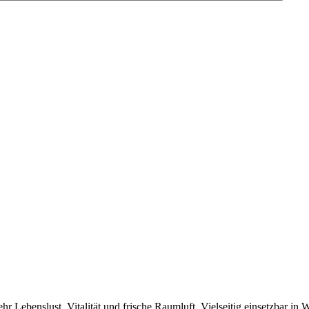
r Lebenslust, Vitalität und frische Raumluft. Vielseitig einsetzbar in