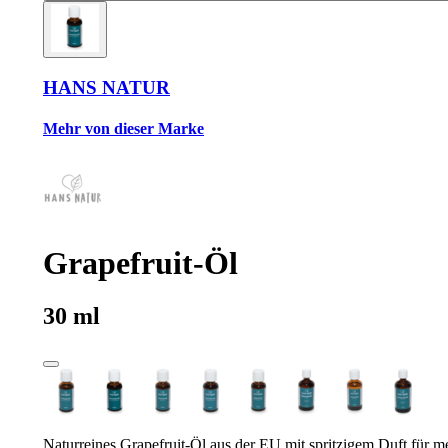
HANS NATUR
Mehr von dieser Marke
Grapefruit-Öl
30 ml
Naturreines Grapefruit-Öl aus der EU mit spritzigem Duft für meh