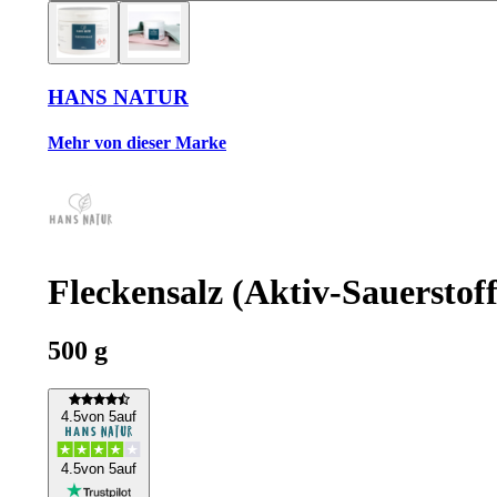
HANS NATUR
Mehr von dieser Marke
Fleckensalz (Aktiv-Sauerstoff
500 g
4
.5
von 5
auf
4
.5
von 5
auf