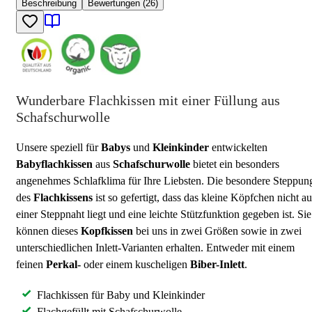
Beschreibung
Bewertungen (26)
Wunderbare Flachkissen mit einer Füllung aus
Schafschurwolle
Unsere speziell für
Babys
und
Kleinkinder
entwickelten
Babyflachkissen
aus
Schafschurwolle
bietet ein besonders
angenehmes Schlafklima für Ihre Liebsten. Die besondere Steppun
des
Flachkissens
ist so gefertigt, dass das kleine Köpfchen nicht au
einer Steppnaht liegt und eine leichte Stützfunktion gegeben ist. Sie
können dieses
Kopfkissen
bei uns in zwei Größen sowie in zwei
unterschiedlichen Inlett-Varianten erhalten. Entweder mit einem
feinen
Perkal-
oder einem kuscheligen
Biber-Inlett
.
Flachkissen für Baby und Kleinkinder
Flachgefüllt mit Schafschurwolle