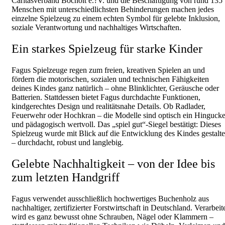
Caritasverband Bocholt e.?V. und die Beschäftigung von rund 135
Menschen mit unterschiedlichsten Behinderungen machen jedes
einzelne Spielzeug zu einem echten Symbol für gelebte Inklusion,
soziale Verantwortung und nachhaltiges Wirtschaften.
Ein starkes Spielzeug für starke Kinder
Fagus Spielzeuge regen zum freien, kreativen Spielen an und
fördern die motorischen, sozialen und technischen Fähigkeiten
deines Kindes ganz natürlich – ohne Blinklichter, Geräusche oder
Batterien. Stattdessen bietet Fagus durchdachte Funktionen,
kindgerechtes Design und realitätsnahe Details. Ob Radlader,
Feuerwehr oder Hochkran – die Modelle sind optisch ein Hingucke
und pädagogisch wertvoll. Das „spiel gut“-Siegel bestätigt: Dieses
Spielzeug wurde mit Blick auf die Entwicklung des Kindes gestalte
– durchdacht, robust und langlebig.
Gelebte Nachhaltigkeit – von der Idee bis
zum letzten Handgriff
Fagus verwendet ausschließlich hochwertiges Buchenholz aus
nachhaltiger, zertifizierter Forstwirtschaft in Deutschland. Verarbeit
wird es ganz bewusst ohne Schrauben, Nägel oder Klammern –