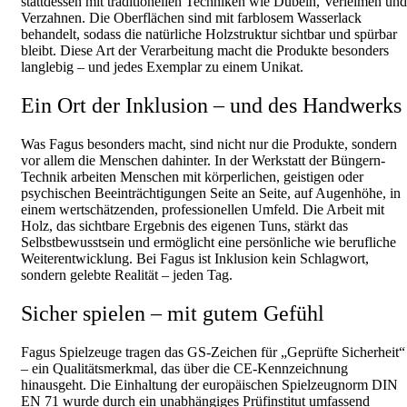
stattdessen mit traditionellen Techniken wie Dübeln, Verleimen und
Verzahnen. Die Oberflächen sind mit farblosem Wasserlack
behandelt, sodass die natürliche Holzstruktur sichtbar und spürbar
bleibt. Diese Art der Verarbeitung macht die Produkte besonders
langlebig – und jedes Exemplar zu einem Unikat.
Ein Ort der Inklusion – und des Handwerks
Was Fagus besonders macht, sind nicht nur die Produkte, sondern
vor allem die Menschen dahinter. In der Werkstatt der Büngern-
Technik arbeiten Menschen mit körperlichen, geistigen oder
psychischen Beeinträchtigungen Seite an Seite, auf Augenhöhe, in
einem wertschätzenden, professionellen Umfeld. Die Arbeit mit
Holz, das sichtbare Ergebnis des eigenen Tuns, stärkt das
Selbstbewusstsein und ermöglicht eine persönliche wie berufliche
Weiterentwicklung. Bei Fagus ist Inklusion kein Schlagwort,
sondern gelebte Realität – jeden Tag.
Sicher spielen – mit gutem Gefühl
Fagus Spielzeuge tragen das GS-Zeichen für „Geprüfte Sicherheit“
– ein Qualitätsmerkmal, das über die CE-Kennzeichnung
hinausgeht. Die Einhaltung der europäischen Spielzeugnorm DIN
EN 71 wurde durch ein unabhängiges Prüfinstitut umfassend