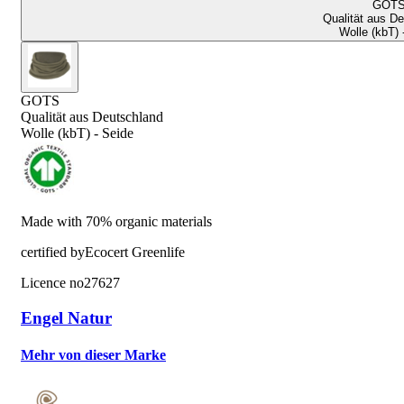
GOT
Qualität aus D
Wolle (kbT) 
GOTS
Qualität aus Deutschland
Wolle (kbT) - Seide
Made with 70% organic materials
certified by
Ecocert Greenlife
Licence no
27627
Engel Natur
Mehr von dieser Marke