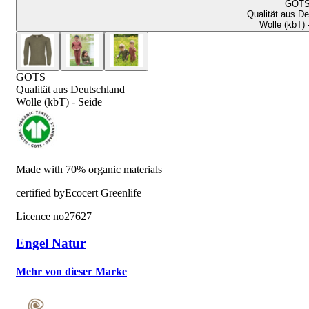
GOT
Qualität aus D
Wolle (kbT) 
GOTS
Qualität aus Deutschland
Wolle (kbT) - Seide
Made with 70% organic materials
certified by
Ecocert Greenlife
Licence no
27627
Engel Natur
Mehr von dieser Marke