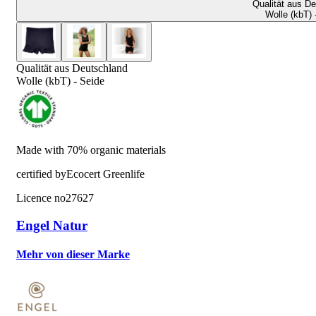
Qualität aus D
Wolle (kbT) 
Qualität aus Deutschland
Wolle (kbT) - Seide
Made with 70% organic materials
certified by
Ecocert Greenlife
Licence no
27627
Engel Natur
Mehr von dieser Marke