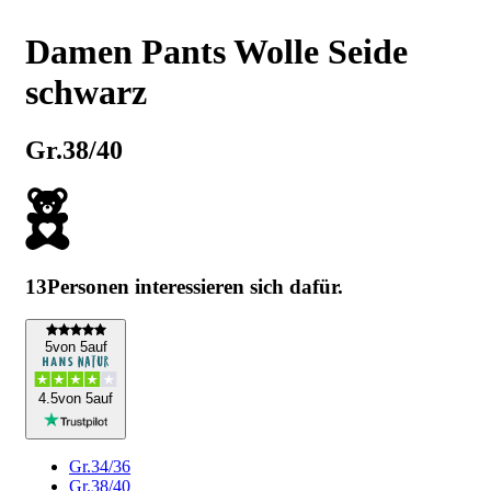
Damen Pants Wolle Seide
schwarz
Gr.38/40
13
Personen interessieren sich dafür.
5
von 5
auf
4
.5
von 5
auf
Gr.34/36
Gr.38/40