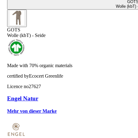
GOT
Wolle (kbT) 
GOTS
Wolle (kbT) - Seide
Made with 70% organic materials
certified by
Ecocert Greenlife
Licence no
27627
Engel Natur
Mehr von dieser Marke