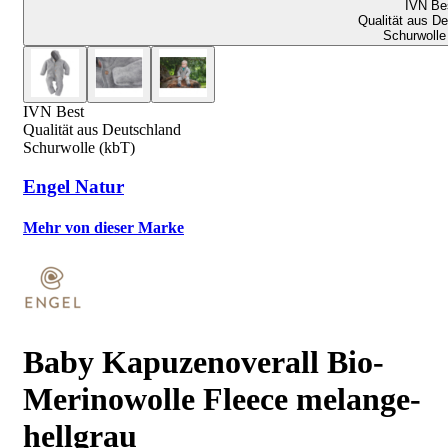
IVN Be
Qualität aus D
Schurwolle
IVN Best
Qualität aus Deutschland
Schurwolle (kbT)
Engel Natur
Mehr von dieser Marke
Baby Kapuzenoverall Bio-
Merinowolle Fleece melange-
hellgrau