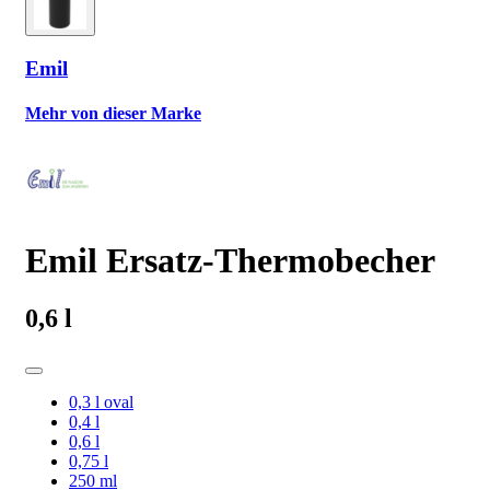
Emil
Mehr von dieser Marke
Emil Ersatz-Thermobecher
0,6 l
0,3 l oval
0,4 l
0,6 l
0,75 l
250 ml