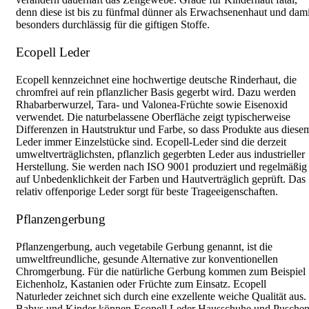
denn diese ist bis zu fünfmal dünner als Erwachsenenhaut und dami
besonders durchlässig für die giftigen Stoffe.
Ecopell Leder
Ecopell kennzeichnet eine hochwertige deutsche Rinderhaut, die
chromfrei auf rein pflanzlicher Basis gegerbt wird. Dazu werden
Rhabarberwurzel, Tara- und Valonea-Früchte sowie Eisenoxid
verwendet. Die naturbelassene Oberfläche zeigt typischerweise
Differenzen in Hautstruktur und Farbe, so dass Produkte aus diese
Leder immer Einzelstücke sind. Ecopell-Leder sind die derzeit
umweltverträglichsten, pflanzlich gegerbten Leder aus industrieller
Herstellung. Sie werden nach ISO 9001 produziert und regelmäßig
auf Unbedenklichkeit der Farben und Hautverträglich geprüft. Das
relativ offenporige Leder sorgt für beste Trageeigenschaften.
Pflanzengerbung
Pflanzengerbung, auch vegetabile Gerbung genannt, ist die
umweltfreundliche, gesunde Alternative zur konventionellen
Chromgerbung. Für die natürliche Gerbung kommen zum Beispiel
Eichenholz, Kastanien oder Früchte zum Einsatz. Ecopell
Naturleder zeichnet sich durch eine exzellente weiche Qualität aus.
Babys und Kinder können Ecopell Leder Hausschuhe und Pusche