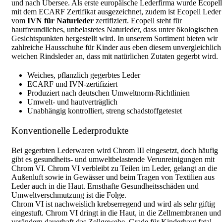
und nach Übersee. Als erste europäische Lederfirma wurde Ecopell
mit dem ECARF Zertifikat ausgezeichnet, zudem ist Ecopell Leder
vom
IVN für Naturleder
zertifiziert. Ecopell steht für
hautfreundliches, unbelastetes Naturleder, dass unter ökologischen
Gesichtspunkten hergestellt wird. In unserem Sortiment bieten wir
zahlreiche Hausschuhe für Kinder aus eben diesem unvergleichlich
weichen Rindsleder an, dass mit natürlichen Zutaten gegerbt wird.
Weiches, pflanzlich gegerbtes Leder
ECARF und IVN-zertifiziert
Produziert nach deutschen Umweltnorm-Richtlinien
Umwelt- und hautverträglich
Unabhängig kontrolliert, streng schadstoffgetestet
Konventionelle Lederprodukte
Bei gegerbten Lederwaren wird Chrom III eingesetzt, doch häufig
gibt es gesundheits- und umweltbelastende Verunreinigungen mit
Chrom VI. Chrom VI verbleibt zu Teilen im Leder, gelangt an die
Außenluft sowie in Gewässer und beim Tragen von Textilien aus
Leder auch in die Haut. Ernsthafte Gesundheitsschäden und
Umweltverschmutzung ist die Folge.
Chrom VI ist nachweislich krebserregend und wird als sehr giftig
eingestuft. Chrom VI dringt in die Haut, in die Zellmembranen und
verändern dauerhaft das Zellgewebe. Grade für Kinderhaut fatal,