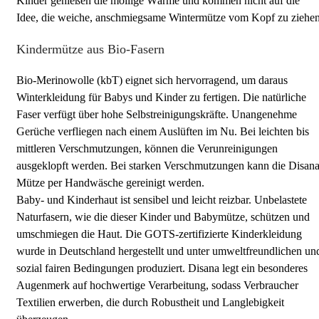
Kinder genießen die mollige Wärme und kommen nicht auf die
Idee, die weiche, anschmiegsame Wintermütze vom Kopf zu ziehen
Kindermütze aus Bio-Fasern
Bio-Merinowolle (kbT) eignet sich hervorragend, um daraus
Winterkleidung für Babys und Kinder zu fertigen. Die natürliche
Faser verfügt über hohe Selbstreinigungskräfte. Unangenehme
Gerüche verfliegen nach einem Auslüften im Nu. Bei leichten bis
mittleren Verschmutzungen, können die Verunreinigungen
ausgeklopft werden. Bei starken Verschmutzungen kann die Disan
Mütze per Handwäsche gereinigt werden.
Baby- und Kinderhaut ist sensibel und leicht reizbar. Unbelastete
Naturfasern, wie die dieser Kinder und Babymütze, schützen und
umschmiegen die Haut. Die GOTS-zertifizierte Kinderkleidung
wurde in Deutschland hergestellt und unter umweltfreundlichen un
sozial fairen Bedingungen produziert. Disana legt ein besonderes
Augenmerk auf hochwertige Verarbeitung, sodass Verbraucher
Textilien erwerben, die durch Robustheit und Langlebigkeit