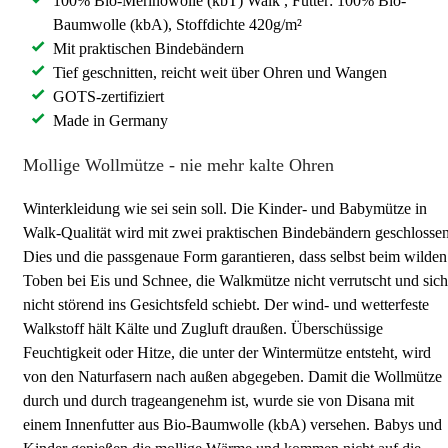
100% Bio-Merinowolle (kbT) Walk , Futter: 100% Bio-
Baumwolle (kbA), Stoffdichte 420g/m²
Mit praktischen Bindebändern
Tief geschnitten, reicht weit über Ohren und Wangen
GOTS-zertifiziert
Made in Germany
Mollige Wollmütze - nie mehr kalte Ohren
Winterkleidung wie sei sein soll. Die Kinder- und Babymütze in
Walk-Qualität wird mit zwei praktischen Bindebändern geschlossen
Dies und die passgenaue Form garantieren, dass selbst beim wilden
Toben bei Eis und Schnee, die Walkmütze nicht verrutscht und sich
nicht störend ins Gesichtsfeld schiebt. Der wind- und wetterfeste
Walkstoff hält Kälte und Zugluft draußen. Überschüssige
Feuchtigkeit oder Hitze, die unter der Wintermütze entsteht, wird
von den Naturfasern nach außen abgegeben. Damit die Wollmütze
durch und durch trageangenehm ist, wurde sie von Disana mit
einem Innenfutter aus Bio-Baumwolle (kbA) versehen. Babys und