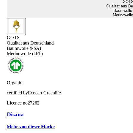
GOT
Qualität aus D
Baumwolle 
Merinowolle
GOTS
Qualität aus Deutschland
Baumwolle (kbA)
Merinowolle (kbT)
Organic
certified by
Ecocert Greenlife
Licence no
27262
Disana
Mehr von dieser Marke