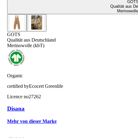
GOT
Qualität aus D
Merinowolle
GOTS
Qualität aus Deutschland
Merinowolle (kbT)
Organic
certified by
Ecocert Greenlife
Licence no
27262
Disana
Mehr von dieser Marke