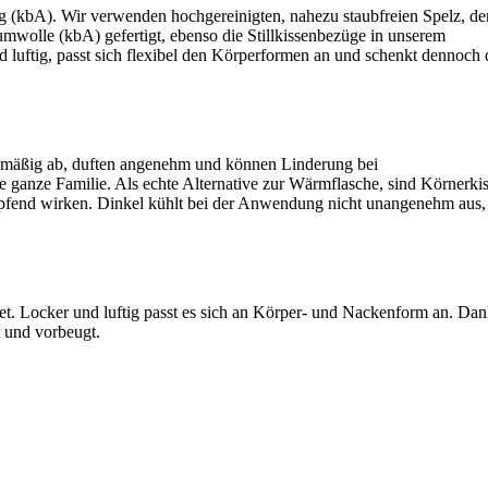
ng (kbA). Wir verwenden hochgereinigten, nahezu staubfreien Spelz, de
wolle (kbA) gefertigt, ebenso die Stillkissenbezüge in unserem
d luftig, passt sich flexibel den Körperformen an und schenkt dennoch
chmäßig ab, duften angenehm und können Linderung bei
 ganze Familie. Als echte Alternative zur Wärmflasche, sind Körnerki
ampfend wirken. Dinkel kühlt bei der Anwendung nicht unangenehm aus,
net. Locker und luftig passt es sich an Körper- und Nackenform an. Da
 und vorbeugt.