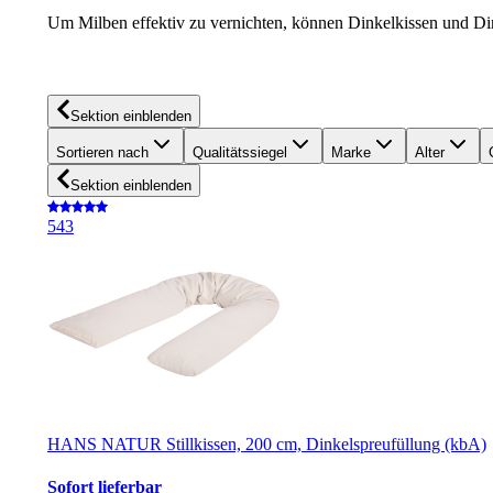
Um Milben effektiv zu vernichten, können Dinkelkissen und Din
Sektion einblenden
Sortieren nach
Qualitätssiegel
Marke
Alter
Sektion einblenden
5
43
HANS NATUR Stillkissen, 200 cm, Dinkelspreufüllung (kbA)
Sofort lieferbar