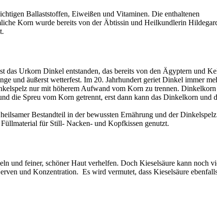
chtigen Ballaststoffen, Eiweißen und Vitaminen. Die enthaltenen
iche Korn wurde bereits von der Äbtissin und Heilkundlerin Hildegar
t.
t das Urkorn Dinkel entstanden, das bereits von den Ägyptern und Ke
ge und äußerst wetterfest. Im 20. Jahrhundert geriet Dinkel immer meh
Dinkelspelz nur mit höherem Aufwand vom Korn zu trennen. Dinkelkorn
und die Spreu vom Korn getrennt, erst dann kann das Dinkelkorn und d
 heilsamer Bestandteil in der bewussten Ernährung und der Dinkelspelz
üllmaterial für Still- Nacken- und Kopfkissen genutzt.
geln und feiner, schöner Haut verhelfen. Doch Kieselsäure kann noch vi
erven und Konzentration. Es wird vermutet, dass Kieselsäure ebenfall