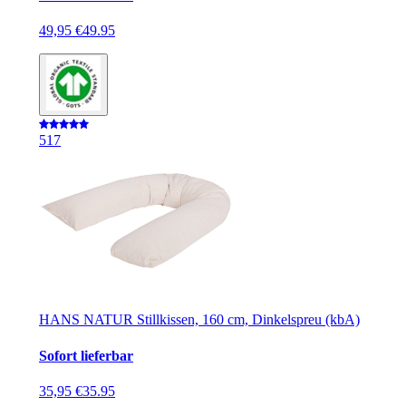
49,95 €
49.95
5
17
HANS NATUR Stillkissen, 160 cm, Dinkelspreu (kbA)
Sofort lieferbar
35,95 €
35.95