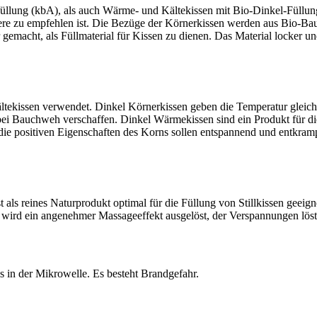
zfüllung (kbA), als auch Wärme- und Kältekissen mit Bio-Dinkel-Füllu
re zu empfehlen ist. Die Bezüge der Körnerkissen werden aus Bio-Baum
gemacht, als Füllmaterial für Kissen zu dienen. Das Material locker un
ltekissen verwendet. Dinkel Körnerkissen geben die Temperatur glei
i Bauchweh verschaffen. Dinkel Wärmekissen sind ein Produkt für die
, die positiven Eigenschaften des Korns sollen entspannend und entkr
 als reines Naturprodukt optimal für die Füllung von Stillkissen geeig
 wird ein angenehmer Massageeffekt ausgelöst, der Verspannungen löst
s in der Mikrowelle. Es besteht Brandgefahr.