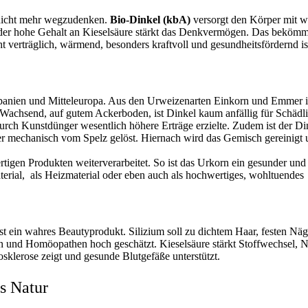
 nicht mehr wegzudenken.
Bio-Dinkel (kbA)
versorgt den Körper mit wi
der hohe Gehalt an Kieselsäure stärkt das Denkvermögen. Das bekömml
t verträglich, wärmend, besonders kraftvoll und gesundheitsfördernd is
Spanien und Mitteleuropa. Aus den Urweizenarten Einkorn und Emmer is
Wachsend, auf gutem Ackerboden, ist Dinkel kaum anfällig für Schädlin
urch Kunstdünger wesentlich höhere Erträge erzielte. Zudem ist der 
r mechanisch vom Spelz gelöst. Hiernach wird das Gemisch gereinigt 
igen Produkten weiterverarbeitet. So ist das Urkorn ein gesunder und
rial, als Heizmaterial oder eben auch als hochwertiges, wohltuendes F
 ist ein wahres Beautyprodukt. Silizium soll zu dichtem Haar, festen Nä
 und Homöopathen hoch geschätzt. Kieselsäure stärkt Stoffwechsel, N
klerose zeigt und gesunde Blutgefäße unterstützt.
s Natur