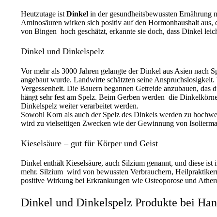
Heutzutage ist
Dinkel
in der gesundheitsbewussten Ernährung
Aminosäuren wirken sich positiv auf den Hormonhaushalt aus, 
von Bingen hoch geschätzt, erkannte sie doch, dass Dinkel leich
Dinkel und Dinkelspelz
Vor mehr als 3000 Jahren gelangte der Dinkel aus Asien nach 
angebaut wurde. Landwirte schätzten seine Anspruchslosigkeit. 
Vergessenheit. Die Bauern begannen Getreide anzubauen, das d
hängt sehr fest am Spelz. Beim Gerben werden die Dinkelkörne
Dinkelspelz weiter verarbeitet werden.
Sowohl Korn als auch der Spelz des Dinkels werden zu hochwert
wird zu vielseitigen Zwecken wie der Gewinnung von Isoliermate
Kieselsäure – gut für Körper und Geist
Dinkel enthält Kieselsäure, auch Silzium genannt, und diese ist
mehr. Silzium wird von bewussten Verbrauchern, Heilpraktikern
positive Wirkung bei Erkrankungen wie Osteoporose und Atheros
Dinkel und Dinkelspelz Produkte bei Han