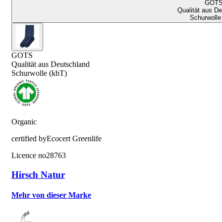
GOT
Qualität aus D
Schurwolle
GOTS
Qualität aus Deutschland
Schurwolle (kbT)
Organic
certified by
Ecocert Greenlife
Licence no
28763
Hirsch Natur
Mehr von dieser Marke