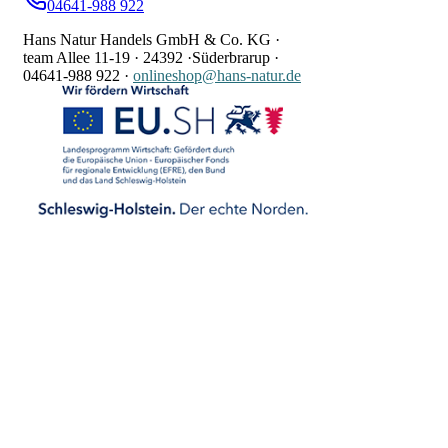
04641-988 922
Hans Natur Handels GmbH & Co. KG ·
team Allee 11-19 ·
24392 ·
Süderbrarup ·
04641-988 922
·
onlineshop@hans-natur.de