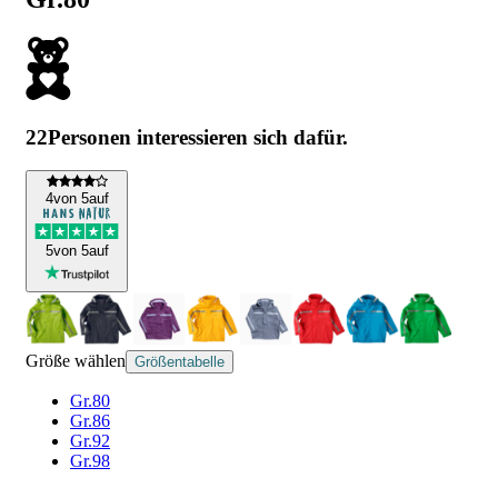
22
Personen interessieren sich dafür.
4
von 5
auf
5
von 5
auf
Größe wählen
Größentabelle
Gr.80
Gr.86
Gr.92
Gr.98