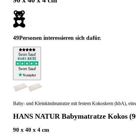
90 x 40 x 4 cm
49
Personen interessieren sich dafür.
5
von 5
auf
5
von 5
auf
Baby- und Kleinkindmatratze mit festem Kokoskern (kbA), eins
HANS NATUR Babymatratze Kokos (9
90 x 40 x 4 cm