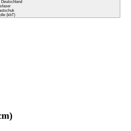
s Deutschland
sfaser
autschuk
lle (kbT)
cm)