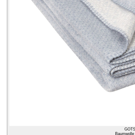
GOT
Baumwolle 