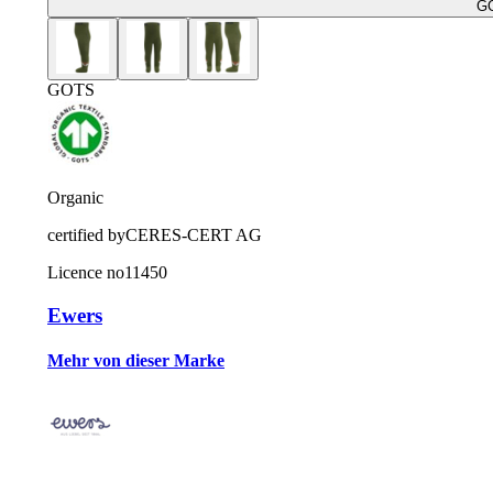
G
GOTS
Organic
certified by
CERES-CERT AG
Licence no
11450
Ewers
Mehr von dieser Marke