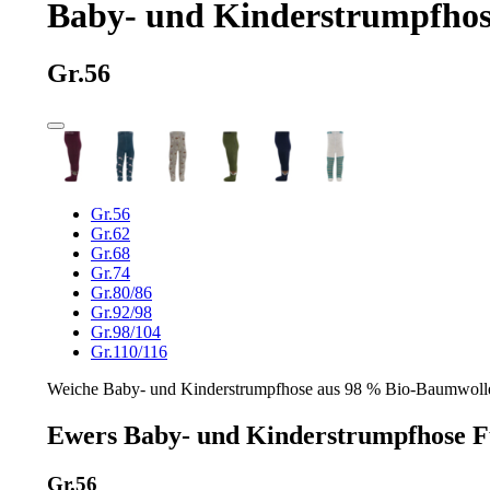
Baby- und Kinderstrumpfhos
Gr.56
Gr.56
Gr.62
Gr.68
Gr.74
Gr.80/86
Gr.92/98
Gr.98/104
Gr.110/116
Weiche Baby- und Kinderstrumpfhose aus 98 % Bio-Baumwolle u
Ewers Baby- und Kinderstrumpfhose F
Gr.56