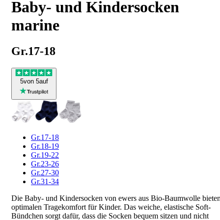
Baby- und Kindersocken
marine
Gr.17-18
5
von 5
auf
Gr.17-18
Gr.18-19
Gr.19-22
Gr.23-26
Gr.27-30
Gr.31-34
Die Baby- und Kindersocken von ewers aus Bio-Baumwolle biete
optimalen Tragekomfort für Kinder. Das weiche, elastische Soft-
Bündchen sorgt dafür, dass die Socken bequem sitzen und nicht