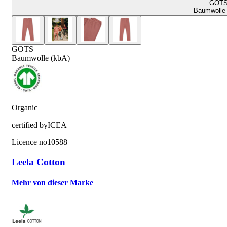
GOT
Baumwolle 
GOTS
Baumwolle (kbA)
Organic
certified by
ICEA
Licence no
10588
Leela Cotton
Mehr von dieser Marke