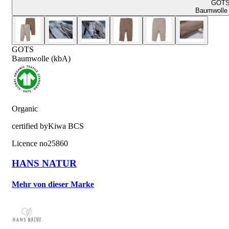
GOT
Baumwolle 
GOTS
Baumwolle (kbA)
Organic
certified by
Kiwa BCS
Licence no
25860
HANS NATUR
Mehr von dieser Marke