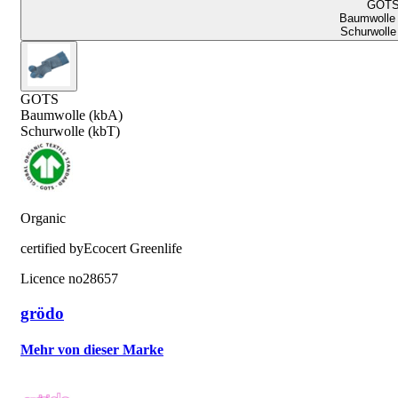
GOT
Baumwolle 
Schurwolle
GOTS
Baumwolle (kbA)
Schurwolle (kbT)
Organic
certified by
Ecocert Greenlife
Licence no
28657
grödo
Mehr von dieser Marke