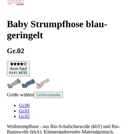
Baby Strumpfhose blau-
geringelt
Gr.02
4
von 5
auf
Größe wählen
Größentabelle
Gr.00
Gr.01
Gr.02
Wollstrumpfhose - aus Bio-Schafschurwolle (kbT) und Bio-
Baumwolle (kbA). Klimaregulierendes Materialgemisch.