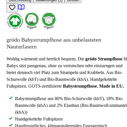
Beschreibung
Bewertungen (1)
Größen
grödo Babystrumpfhose aus unbelasteten
Nauturfasern
Wohlig wärmend und herrlich bequem. Die
grödo
Strumpfhose
fü
Babys sitzt passgenau, ohne zu verrutschen oder einzuengen und
bietet dennoch viel Platz zum Strampeln und Krabbeln. Aus Bio-
Schurwolle (kbT) und Bio-Baumwolle (kbA). Handgekettelte
Fußspitzen. GOTS-zertifizierte
Babystrumpfhose. Made in EU.
Babystrumpfhose aus 80% Bio-Schurwolle (kbT), 18% Bio-
Baumwolle (kbA) und 2% Elasthan (Bio-Baumwoll-ummantel
(kbA))
Handgekettelte Fußspitzen
Hautfreundliches, klimaregulierendes Fasergemisch