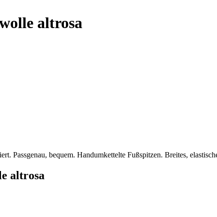
olle altrosa
rt. Passgenau, bequem. Handumkettelte Fußspitzen. Breites, elastisc
e altrosa