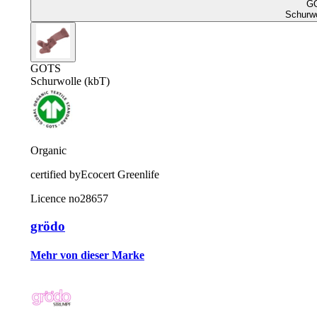
G
Schurwo
GOTS
Schurwolle (kbT)
Organic
certified by
Ecocert Greenlife
Licence no
28657
grödo
Mehr von dieser Marke