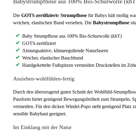
Babystrumpfhose aus 100% Bio-Schurwolle (kbT
Die
GOTS-zertifiziert
e
Strumpfhose
für Babys hält mollig wa
weichen, elastischen Bund versehen. Die
Babystrumpfhose
sit
Baby Strumpfhose aus 100% Bio-Schurwolle (kbT)
GOTS-zertifiziert
Atmungsaktive, klimareguliende Naturfasern
Weicher, elastischer Bauchbund
Handgekettelte Fußspitzen vermeiden Druckstellen im Zeh
Anziehen-wohlfühlen-fertig
Durch den überzeugend guten Schnitt der Wohlfühl-Strumpfhose 
Passform bietet genügend Bewegungsfreiheit zum Strampeln, Sp
vermeiden. Für den dicken Windel-Popo steht genügend Platz zur 
sensible Babyhaut geeignet.
Im Einklang mit der Natur