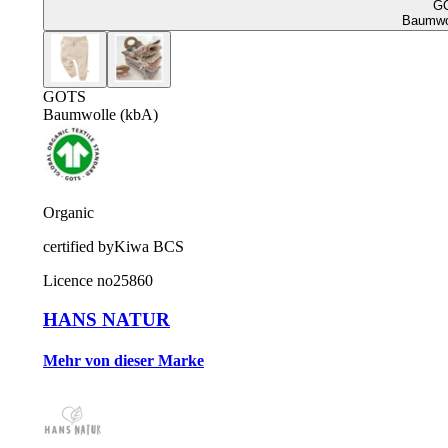
G
Baumwol
GOTS
Baumwolle (kbA)
Organic
certified by
Kiwa BCS
Licence no
25860
HANS NATUR
Mehr von dieser Marke