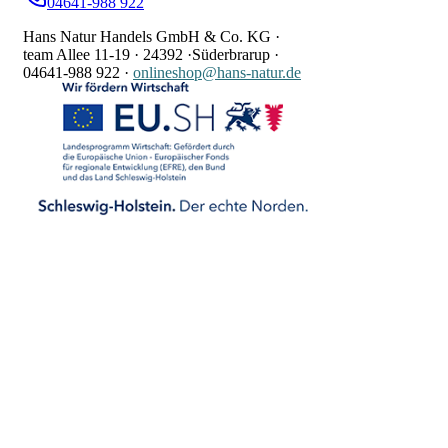
04641-988 922
Hans Natur Handels GmbH & Co. KG ·
team Allee 11-19 ·
24392 ·
Süderbrarup ·
04641-988 922
·
onlineshop@hans-natur.de