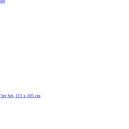
ert
er Set, 115 x 105 cm