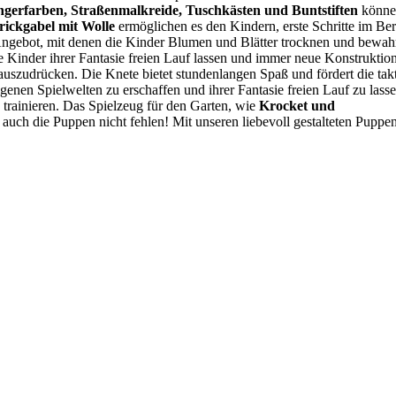
ngerfarben, Straßenmalkreide, Tuschkästen und Buntstiften
könne
ickgabel mit Wolle
ermöglichen es den Kindern, erste Schritte im Be
ngebot, mit denen die Kinder Blumen und Blätter trocknen und bewah
 Kinder ihrer Fantasie freien Lauf lassen und immer neue Konstruktio
uszudrücken. Die Knete bietet stundenlangen Spaß und fördert die takt
enen Spielwelten zu erschaffen und ihrer Fantasie freien Lauf zu lasse
trainieren. Das Spielzeug für den Garten, wie
Krocket und
 auch die Puppen nicht fehlen! Mit unseren liebevoll gestalteten Puppe