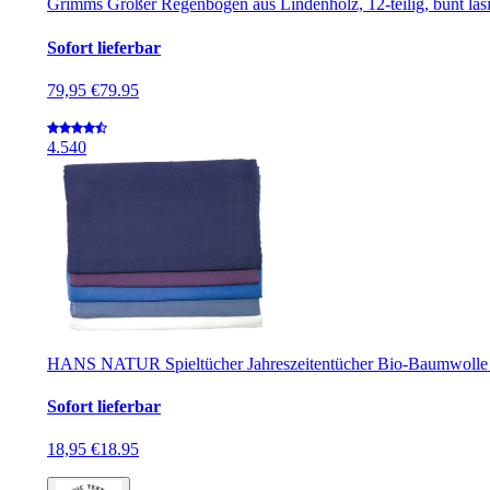
Grimms Großer Regenbogen aus Lindenholz, 12-teilig, bunt lasi
Sofort lieferbar
79,95 €
79.95
4.5
40
HANS NATUR Spieltücher Jahreszeitentücher Bio-Baumwolle 5
Sofort lieferbar
18,95 €
18.95