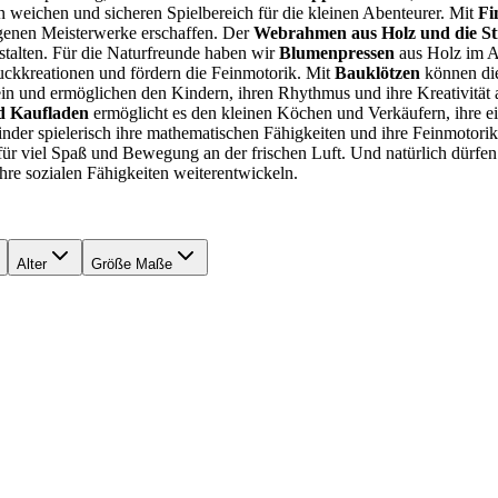
 weichen und sicheren Spielbereich für die kleinen Abenteurer. Mit
Fi
eigenen Meisterwerke erschaffen. Der
Webrahmen aus Holz und die Str
alten. Für die Naturfreunde haben wir
Blumenpressen
aus Holz im A
uckkreationen und fördern die Feinmotorik. Mit
Bauklötzen
können die
in und ermöglichen den Kindern, ihren Rhythmus und ihre Kreativität a
d Kaufladen
ermöglicht es den kleinen Köchen und Verkäufern, ihre eig
der spielerisch ihre mathematischen Fähigkeiten und ihre Feinmotorik 
 für viel Spaß und Bewegung an der frischen Luft. Und natürlich dürfen
hre sozialen Fähigkeiten weiterentwickeln.
Alter
Größe Maße