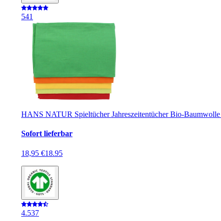
5
41
HANS NATUR Spieltücher Jahreszeitentücher Bio-Baumwolle 5
Sofort lieferbar
18,95 €
18.95
4.5
37