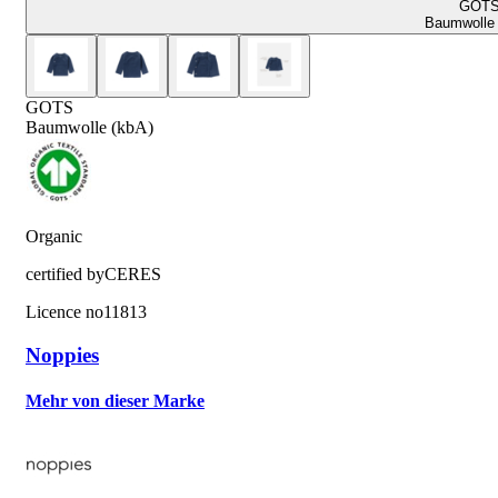
GOT
Baumwolle 
GOTS
Baumwolle (kbA)
Organic
certified by
CERES
Licence no
11813
Noppies
Mehr von dieser Marke