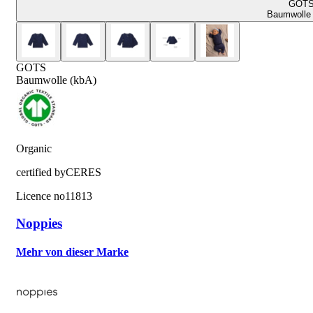
GOT
Baumwolle 
GOTS
Baumwolle (kbA)
Organic
certified by
CERES
Licence no
11813
Noppies
Mehr von dieser Marke