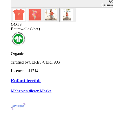
G
Baumwol
GOTS
Baumwolle (kbA)
Organic
certified by
CERES-CERT AG
Licence no
11714
Enfant terrible
Mehr von dieser Marke